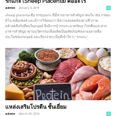
รกแกะ (Sheep Placenta) คืออะไร
admin
-
January 4, 2019
0
sheep placenta คือ รกของแกะ ที่มีสารอาหารสำคัญน่าสนใจ เช่น กรดอะ
มิโน สเต็มเซลล์ และมีการวิจัยพบว่า มีความสอดคล้องทางชีวภาพ
คล้ายคลึงกับที่พบในมนุษย์ จึงมีการนำรกแกะมาสกัดเอาโปรตีนและสาร
อาหารสำคัญมาผ่านนวัตกรรมเพื่อผลิตเป็นผลิตภัณฑ์หลายอย่างเพื่อ
ประโยชน์แก่มนุษย์ และเรียกง่ายๆ เป็นที่เข้าใจว่า “รกแกะ”
แหล่งเสริมโปรตีน ชั้นเยี่ยม
admin
-
March 30, 2016
0