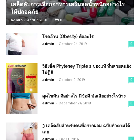
เคล็ดลับการเลือกอาหารเสริมลดน้ำหนักอย่างไร
ให้ปลอดภัย
admin
-
April 7, 2020
0
โรคอ้วน (Obesity) คืออะไร
admin
-
October 24, 2019
0
วิธีเช็ค Phyteney Triple s ของแท้ ที่หลายคนยัง
ไม่รู้ !!
admin
-
October 9, 2019
0
ดูดไขมัน ดีอย่างไร มีข้อดี ข้อเสียอย่างไรบ้าง
admin
-
December 24, 2018
0
3 เคล็ดลับสำหรับคนที่อยากผอม ฉบับทำตามได้
เลย
admin
-
July 11, 2016
0