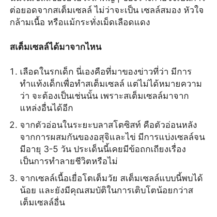
ต่อยอดจากสเต็มเซลล์ ไม่ว่าจะเป็น เซลล์สมอง หัวใจ
กล้ามเนื้อ หรือแม้กระทั่งเม็ดเลือดแดง
สเต็มเซลล์ได้มาจากไหน
เลือดในรกเด็ก นี่เองคือที่มาของข่าวที่ว่า มีการ
ทำแท้งเด็กเพื่อทำสเต็มเซลล์ แต่ไม่ได้หมายความ
ว่า จะต้องเป็นเช่นนั้น เพราะสเต็มเซลล์มาจาก
แหล่งอื่นได้อีก
จากตัวอ่อนในระยะบลาสโตซิสท์ คือตัวอ่อนหลัง
จากการผสมกันของอสุจิและไข่ มีการแบ่งเซลล์จน
มีอายุ 3-5 วัน ประเด็นนี้เคยมีข้อถกเถียงเรื่อง
เป็นการทำลายชีวิตหรือไม่
จากเซลล์เนื้อเยื่อโตเต็มวัย สเต็มเซลล์แบบนี้พบได้
น้อย และยังมีคุณสมบัติในการเติบโตน้อยกว่าส
เต็มเซลล์อื่น