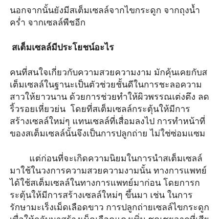
นอกจากนั้นยังมีสเต็มเซลล์จากไขกระดูก จากถุงน้ำ
คร่ำ จากเซลล์พืชอีก
สเต็มเซลล์มีประโยชน์อะไร
คนที่สนใจเกี่ยวกับความสวยความงาม มักคุ้นเคยกับส
เต็มเซลล์ในฐานะเป็นตัวช่วยชั้นดีในการชะลอความ
สาวให้ยาวนาน ด้วยการช่วยทำให้ผิวพรรณเต่งตึง ลด
ริ้วรอยเหี่ยวย่น โดยที่สเต็มเซลล์กระตุ้นให้มีการ
สร้างเซลล์ใหม่ๆ แทนเซลล์ที่เสื่อมลงไป การทำหน้าที่
ของสเต็มเซลล์นั้นจึงเป็นการปลูกถ่าย ไม่ใช่ซ่อมแซม
แต่ก่อนที่จะเกิดความนิยมในการนำสเต็มเซลล์
มาใช้ในวงการความสวยความงามนั้น ทางการแพทย์
ได้ใช้สเต็มเซลล์ในทางการแพทย์มาก่อน โดยการก
ระตุ้นให้มีการสร้างเซลล์ใหม่ๆ ขึ้นมา เช่น ในการ
รักษามะเร็งเม็ดเลือดขาว การปลูกถ่ายเซลล์ไขกระดูก