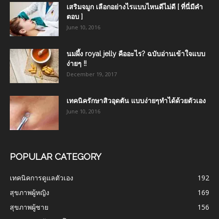
เสริมจมูก เลือกอย่างไรแบบไหนดีไม่ดี [ ที่นี่มีคำ
ตอบ ]
June 10, 2016
นมผึ้ง royal jelly คืออะไร? ฉบับอ่านเข้าใจแบบ
ง่ายๆ !!
December 19, 2017
เทคนิครักษาสิวอุดตัน แบบง่ายๆทำได้ด้วยตัวเอง
June 10, 2016
POPULAR CATEGORY
เทคนิคการดูแลตัวเอง
192
สุขภาพผู้หญิง
169
สุขภาพผู้ชาย
156