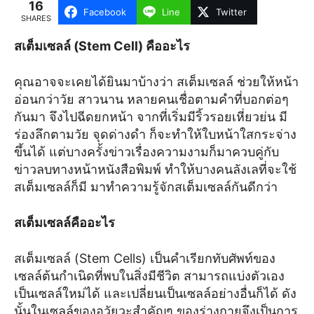
16
Facebook
Line
Twitter
SHARES
สเต็มเซลล์ (
Stem Cell) คืออะไร
คุณอาจจะเคยได้ยินมาบ้างว่า สเต็มเซลล์ ช่วยให้หน้า
อ่อนกว่าวัย สาวนาน หลายคนเชื่อตามคำที่บอกต่อๆ
กันมา จึงไปฉีดยกหน้า จากที่เริ่มมีริ้วรอยเหี่ยวย่น มี
ร่องลึกตามวัย จุดด่างดำ ก็จะทำให้ใบหน้าใสกระจ่าง
ขึ้นได้ แต่บางครั้งข่าวเรื่องความงามก็มาควบคู่กับ
ข่าวลบทางหน้าหนังสือพิมพ์ ทำให้บางคนลังเลที่จะใช้
สเต็มเซลล์ก็มี มาทำความรู้จักสเต็มเซลล์กันดีกว่า
สเต็มเซลล์คืออะไร
สเต็มเซลล์ (Stem Cells) เป็นคำเรียกทับศัพท์ของ
เซลล์ต้นกำเนิดที่พบในสิ่งมีชีวิต สามารถแบ่งตัวเอง
เป็นเซลล์ใหม่ได้ และเปลี่ยนเป็นเซลล์อย่างอื่นก็ได้ ดัง
นั้นในเซลล์ของอวัยวะสำคัญๆ ของร่างกายจึงเป็นการ