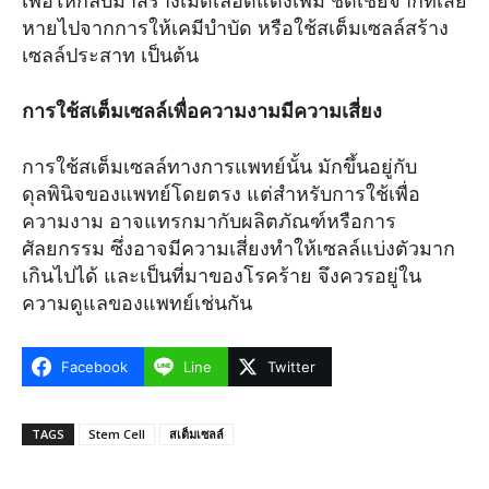
เพื่อให้กลับมาสร้างเม็ดเลือดแดงเพิ่ม ชดเชยจากที่เสีย
หายไปจากการให้เคมีบำบัด หรือใช้สเต็มเซลล์สร้าง
เซลล์ประสาท เป็นต้น
การใช้สเต็มเซลล์เพื่อความงามมีความเสี่ยง
การใช้สเต็มเซลล์ทางการแพทย์นั้น มักขึ้นอยู่กับ
ดุลพินิจของแพทย์โดยตรง แต่สำหรับการใช้เพื่อ
ความงาม อาจแทรกมากับผลิตภัณฑ์หรือการ
ศัลยกรรม ซึ่งอาจมีความเสี่ยงทำให้เซลล์แบ่งตัวมาก
เกินไปได้ และเป็นที่มาของโรคร้าย จึงควรอยู่ใน
ความดูแลของแพทย์เช่นกัน
Facebook
Line
Twitter
TAGS
Stem Cell
สเต็มเซลล์