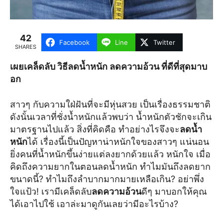
42
Facebook
Line
Twitter
SHARES
เผยเคล็ดลับ วิธีลดน้ำหนัก ลดความอ้วน ที่ดีที่สุดมาบ
อก
สาวๆ กับความใฝ่ฝันที่จะมีหุ่นสวย เป็นเรื่องธรรมชาติ
ดังนั้นเวลาที่ชั่งน้ำหนักแล้วพบว่า น้ำหนักตัวชักจะเกิน
มาตรฐานไปแล้ว สิ่งที่คิดคือ ทำอย่างไรจึงจะ
ลดน้ำ
หนัก
ได้ เรื่องนี้เป็นปัญหาน่าหนักใจของสาวๆ แน่นอน
ยิ่งคนที่น้ำหนักขึ้นง่ายแต่ลงยากด้วยแล้ว หนักใจ เมื่อ
คิดถึงความยากในตอนลดน้ำหนัก ทำไมมันถึงลดยาก
ขนาดนี้? ทำไมถึงลำบากมากมายเหลือเกิน? อย่าพึ่ง
ใจแป้ว! เรามีเคล็ดลับ
ลดความอ้วน
ดีๆ มาบอกให้คุณ
ได้เอาไปใช้ เอาล่ะมาดูกันเลยว่ามีอะไรบ้าง?