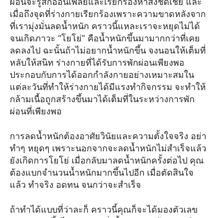
ผ่อนจะรู้สึกอ่อนเพลียและเรียกร้องหาสิ่งชดเชย และ
เมื่อถึงจุดที่ร่างกายเรียกร้องเพราะความขาดหลังจาก
ที่เรามุ่งมั่นลดน้ำหนัก คราวนี้แหละเราจะหยุดไม่ได้
จนเกิดภาวะ “โยโย่” คือน้ำหนักขึ้นมามากกว่าที่เคย
ลดลงไป ฉะนั้นถ้าไม่อยากน้ำหนักขึ้น จงนอนให้เต็มที่
หลับให้สนิท ร่างกายที่ได้รับการพักผ่อนเพียงพอ
ประกอบกับการได้ออกกำลังกายอย่างเหมาะสมใน
แต่ละวันที่ทำให้ร่างกายได้มีแรงทำกิจกรรม จะทำให้
กล้ามเนื้อถูกสร้างขึ้นมาได้เต็มที่ในระหว่างการพัก
ผ่อนที่เพียงพอ
การลดน้ำหนักต้องอาศัยวินัยและความตั้งใจจริง อย่า
ทำๆ หยุดๆ เพราะนอกจากจะลดน้ำหนักไม่สำเร็จแล้ว
ยังเกิดการโยโย่ เมื่อกลับมาลดน้ำหนักครั้งต่อไป คุณ
ต้องแบกจำนวนน้ำหนักมากขึ้นไปอีก เมื่อตัดสินใจ
แล้ว ทำจริง อดทน จนกว่าจะสำเร็จ
ถ้าทำได้แบบที่ว่าละก็ คราวนี้คุณก็จะได้มองตัวเลข