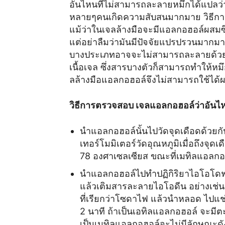
อันไหนที่ไม่สามารถละลายหมึกได้แปลว่า
หลายๆคนเกิดความสับสนมากมาย วิธีการต
แม้ว่าในเจลล้างมือจะมีแอลกอฮอล์ผสมซ
แต่อย่าลืมว่ามันมีปัจจัยแปรปรวนมากมาย
บางประเภทอาจจะไม่สามารถละลายด้วยแอลก
เนื้อเจล ซึ่งสารบางตัวก็สามารถทำให้หม
ลล้างมือแอลกอฮอล์จึงไม่สามารถใช้ได้ผ
วิธีการตรวจสอบ เจลแอลกอฮอล์ว่าอันไห
นำแอลกอฮอล์นั้นไปวัดจุดเดือดด้วยก
เทอร์โมมิเตอร์วัดอุณหภูมิเมื่อถึงจุ
78 องศาเซลเซียส ขณะที่เมทิลแอลกอ
นำแอลกอฮอล์ไปทำปฏิกิริยาไอโอโด
แล้วเติมสารละลายไอโอดีน อย่างเช่
ที่เรียกว่าโซดาไฟ แล้วนำหลอด ไปแช่
2 นาที ถ้าเป็นเอทิลแอลกอฮอล์ จะมี
เป็นเมทิลแอลกอฮอล์จะไม่มีลักษณะดัง