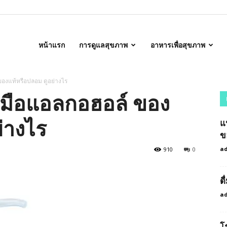
alth
หน้าแรก
การดูแลสุขภาพ
อาหารเพื่อสุขภาพ
ของแท้หรือปลอม ดูอย่างไร
งมือแอลกอฮอล์ ของ
่างไร
แ
ข
a
910
0
ด
a
โ