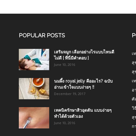
POPULAR POSTS
P
เสริมจมูก เลือกอย่างไรแบบไหนดี
เท
ไม่ดี [ ที่นี่มีคำตอบ ]
สุ
June 10, 2016
สุ
เท
นมผึ้ง royal jelly คืออะไร? ฉบับ
อ่านเข้าใจแบบง่ายๆ !!
อา
December 19, 2017
ศ
วิ
เทคนิครักษาสิวอุดตัน แบบง่ายๆ
ทำได้ด้วยตัวเอง
สุ
June 10, 2016
ก