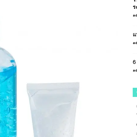
ร
a
แ
a
6
a