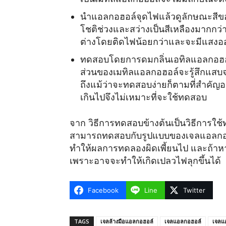
นำแอลกอฮอล์จุดไฟแล้วดูลักษณะสีข
โชติช่วงและสว่างเป็นสีเหลืองมากก
ต่างโดยติดไฟน้อยกว่าและจะมีแสงออ
ทดสอบโดยการดมกลิ่นเอทิลแอลกอฮอล์ซ
ส่วนของเมทิลแอลกอฮอล์จะรู้สึกแสบจ
ถึงแม้ว่าจะทดสอบง่ายก็ตามที่สำคัญ
เกินไปจึงไม่เหมาะที่จะใช้ทดสอบ
จาก วิธีการทดสอบข้างต้นเป็นวิธีการใช้
สามารถทดสอบกับรูปแบบของเจลแอลกอฮอล
ทำให้ผลการทดลองผิดเพี้ยนไป และถ้า
เพราะอาจจะทำให้เกิดเปลวไฟลุกขึ้นได้
Facebook
Line
Twitter
TAGS
เจลล้างมือแอลกอฮอล์
เจลแอลกอฮอล์
เจลแ