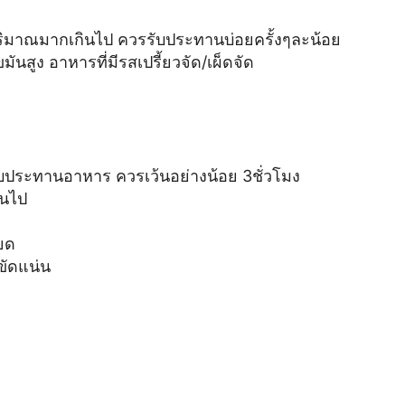
ริมาณมากเกินไป ควรรับประทานบ่อยครั้งๆละน้อย
สูง อาหารที่มีรสเปรี้ยวจัด/เผ็ดจัด
บประทานอาหาร ควรเว้นอย่างน้อย 3ชั่วโมง
ินไป
ยด
ขัดแน่น