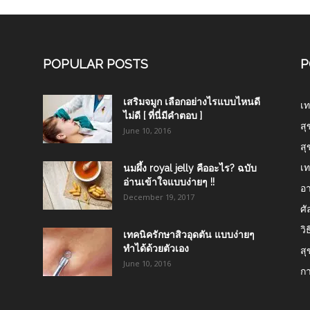
POPULAR POSTS
P
เสริมจมูก เลือกอย่างไรแบบไหนดี
เท
ไม่ดี [ ที่นี่มีคำตอบ ]
สุ
June 10, 2016
สุ
เท
นมผึ้ง royal jelly คืออะไร? ฉบับ
อ่านเข้าใจแบบง่ายๆ !!
อา
December 19, 2017
ศ
วิ
เทคนิครักษาสิวอุดตัน แบบง่ายๆ
ทำได้ด้วยตัวเอง
สุ
June 10, 2016
ก