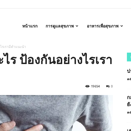
alth
หน้าแรก
การดูแลสุขภาพ
อาหารเพื่อสุขภาพ
างไรเรามีคำแนะนำ
ไร ป้องกันอย่างไรเรา
ป
a
19654
0
ก
ยั
a
เ