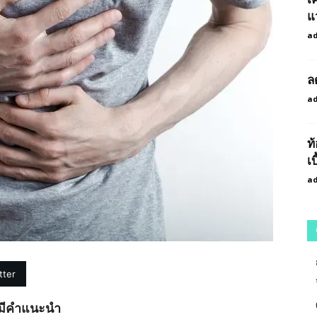
แ
a
ล
a
ท
เบ
a
tter
ามีคำแนะนำ