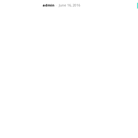
admin
-
June 16, 2016