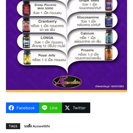
Facebook
Line
Twitter
TAGS
นมผึ้ง Auswelllife