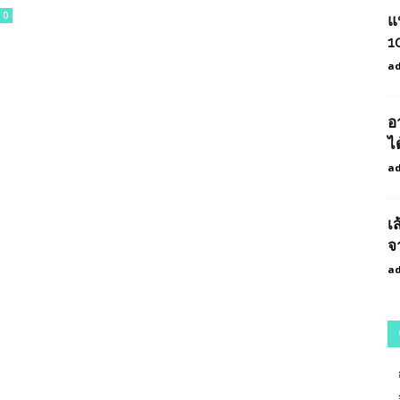
0
แ
1
a
อ
ได
a
เ
จ
a