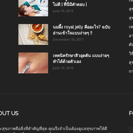
ไม่ดี [ ที่นี่มีคำตอบ ]
สุ
June 10, 2016
สุ
เท
นมผึ้ง royal jelly คืออะไร? ฉบับ
อ่านเข้าใจแบบง่ายๆ !!
อา
December 19, 2017
ศ
วิ
เทคนิครักษาสิวอุดตัน แบบง่ายๆ
ทำได้ด้วยตัวเอง
สุ
June 10, 2016
ก
OUT US
F
สุขภาพคือสิ่งที่สำคัญที่สุด คุณจึงจำเป็นต้องดูแลสุขภาพให้ดี