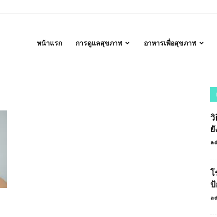
alth
หน้าแรก
การดูแลสุขภาพ
อาหารเพื่อสุขภาพ
ว
ยั
a
โ
ป
a