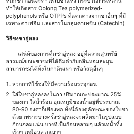
หมักชา ก่อนจะทำให้ใบชาแห้ง กระบวนการเหล่านี้
ทำให้เกิดสาร Oolong Tea polymerized-
polyphenols หรือ OTPPs ที่แตกต่างจากชาอื่นๆ ที่มี
เฉพาะคาเฟอีน และสารในกลุ่มคาเทชิน (Catechin)
วิธีชงชาอู่หลง
เสน่ห์ของการดื่มชาอู่หลง อยู่ที่ความสุนทรีย์
อารมณ์ขณะชาชงที่ได้ดื่มด่ำกับกลิ่นหอมละมุน
สามารถชงได้ทั้งในกาดินเผา หรือวัสดุอื่นๆ
ลวกกาที่ใช้ชงให้มีความร้อนระอุก่อน
ใส่ใบชาอู่หลงลงในกา ปริมาณกะประมาณ 25%
ของกา ใส่น้ำร้อน อุณหภูมิของน้ำอยู่ที่ประมาณ
80-90 องศาก็เพียงพอ ทั้งนี้ต้องดูลักษณะของใบชา
ด้วย เพราะบางครั้งชาอู่หลงจะผลิตมาในรูปแบบ
ก้อนกลมแน่น บางทีเป็นก้อนหลวมๆ แล้วเทน้ำทิ้ง
เร็วๆ เหมือนลวกเบาๆ