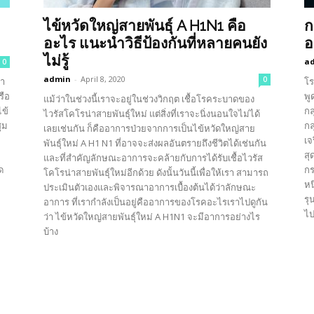
ไข้หวัดใหญ่สายพันธุ์ A H1N1 คือ
ก
อะไร แนะนำวิธีป้องกันที่หลายคนยัง
อ
ไม่รู้
a
0
admin
-
April 8, 2020
0
รา
โร
รือ
พู
แม้ว่าในช่วงนี้เราจะอยู่ในช่วงวิกฤต เชื้อโรคระบาดของ
ไข้
กล
ไวรัสโคโรน่าสายพันธุ์ใหม่ แต่สิ่งที่เราจะนิ่งนอนใจไม่ได้
ุม
กล
เลยเช่นกัน ก็คืออาการป่วยจากการเป็นไข้หวัดใหญ่สาย
เจ
พันธุ์ใหม่ A H1 N1 ที่อาจจะส่งผลอันตรายถึงชีวิตได้เช่นกัน
สุ
และที่สำคัญลักษณะอาการจะคล้ายกับการได้รับเชื้อไวรัส
ด
กร
โคโรน่าสายพันธุ์ใหม่อีกด้วย ดังนั้นวันนี้เพื่อให้เรา สามารถ
หน
ประเมินตัวเองและพิจารณาอาการเบื้องต้นได้ว่าลักษณะ
รุ
อาการ ที่เรากำลังเป็นอยู่คืออาการของโรคอะไรเราไปดูกัน
ไป
ว่า ไข้หวัดใหญ่สายพันธุ์ใหม่ A H1N1 จะมีอาการอย่างไร
บ้าง