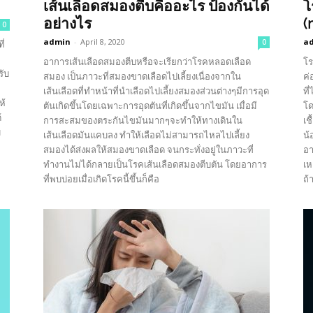
เส้นเลือดสมองตีบคืออะไร ป้องกันได้
โ
อย่างไร
(
0
admin
-
April 8, 2020
a
0
ี่
อาการเส้นเลือดสมองตีบหรือจะเรียกว่าโรคหลอดเลือด
โร
รับ
สมอง เป็นภาวะที่สมองขาดเลือดไปเลี้ยงเนื่องจากใน
ค่
เส้นเลือดที่ทำหน้าที่นำเลือดไปเลี้ยงสมองส่วนต่างๆมีการอุด
ที
ห้
ตันเกิดขึ้นโดยเฉพาะการอุดตันที่เกิดขึ้นจากไขมัน เมื่อมี
โด
้
การสะสมของตระกันไขมันมากๆจะทำให้ทางเดินใน
เช
ม
เส้นเลือดมันแคบลง ทำให้เลือดไม่สามารถไหลไปเลี้ยง
น้
สมองได้ส่งผลให้สมองขาดเลือด จนกระทั่งอยู่ในภาวะที่
อา
ทำงานไม่ได้กลายเป็นโรคเส้นเลือดสมองตีบตัน โดยอาการ
เห
ที่พบบ่อยเมื่อเกิดโรคนี้ขึ้นก็คือ
ถ้