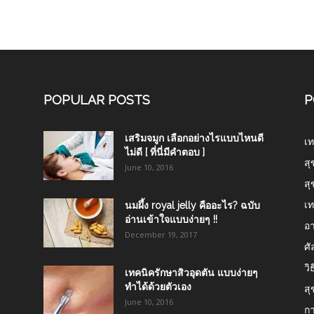
POPULAR POSTS
P
เสริมจมูก เลือกอย่างไรแบบไหนดี
เท
ไม่ดี [ ที่นี่มีคำตอบ ]
สุ
June 10, 2016
สุ
เท
นมผึ้ง royal jelly คืออะไร? ฉบับ
อ่านเข้าใจแบบง่ายๆ !!
อา
December 19, 2017
ศ
วิ
เทคนิครักษาสิวอุดตัน แบบง่ายๆ
ทำได้ด้วยตัวเอง
สุ
June 10, 2016
ก