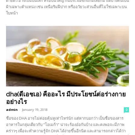
ตายตัว อาจเป็นปื้นเล็ก หรือปื้นใหญ่ กินบริเวณซีกแก้มเลยก็มี แต่บางคนเป็น
ฝ้าเฉพาะตำแหน่ง เช่น เหนือริมฝีปาก หรืออวัยวะส่วนอื่นที่ไม่ใช่เฉพาะบน
ใบหน้า
dha(ดีเอชเอ) คืออะไร มีประโยชน์ต่อร่างกาย
อย่างไร
admin
-
January 19, 2018
0
ชื่อของ DHA อาจไม่ค่อยคุ้นหูเท่าไหร่นัก แต่หากบอกว่า เป็นชื่อของสาร
อาหารในกลุ่มเดียวกับ “โอเมก้า” น่าจะร้องอ๋อกันบ้าง และคงพอจะมีภาพ
คร่าวๆ เพื่อจะทำความรู้จัก DHA ได้ง่ายขึ้นอีกนิด และสามารถกล่าวได้ว่า