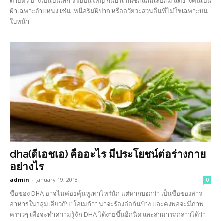
ตายตัว อาจเป็นปื้นเล็ก หรือปื้นใหญ่ กินบริเวณซีกแก้มเลยก็มี แต่บางคนเป็น
ฝ้าเฉพาะตำแหน่ง เช่น เหนือริมฝีปาก หรืออวัยวะส่วนอื่นที่ไม่ใช่เฉพาะบน
ใบหน้า
dha(ดีเอชเอ) คืออะไร มีประโยชน์ต่อร่างกาย
อย่างไร
admin
-
January 19, 2018
0
ชื่อของ DHA อาจไม่ค่อยคุ้นหูเท่าไหร่นัก แต่หากบอกว่า เป็นชื่อของสาร
อาหารในกลุ่มเดียวกับ “โอเมก้า” น่าจะร้องอ๋อกันบ้าง และคงพอจะมีภาพ
คร่าวๆ เพื่อจะทำความรู้จัก DHA ได้ง่ายขึ้นอีกนิด และสามารถกล่าวได้ว่า