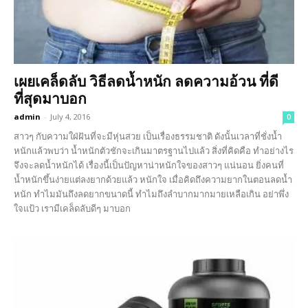
เผยเคล็ดลับ วิธีลดน้ำหนัก ลดความอ้วน ที่ดี
ที่สุดมาบอก
admin
-
July 4, 2016
0
สาวๆ กับความใฝ่ฝันที่จะมีหุ่นสวย เป็นเรื่องธรรมชาติ ดังนั้นเวลาที่ชั่งน้ำ
หนักแล้วพบว่า น้ำหนักตัวชักจะเกินมาตรฐานไปแล้ว สิ่งที่คิดคือ ทำอย่างไร
จึงจะลดน้ำหนักได้ เรื่องนี้เป็นปัญหาน่าหนักใจของสาวๆ แน่นอน ยิ่งคนที่
น้ำหนักขึ้นง่ายแต่ลงยากด้วยแล้ว หนักใจ เมื่อคิดถึงความยากในตอนลดน้ำ
หนัก ทำไมมันถึงลดยากขนาดนี้ ทำไมถึงลำบากมากมายเหลือเกิน อย่าพึ่ง
ใจแป้ว เรามีเคล็ดลับดีๆ มาบอก