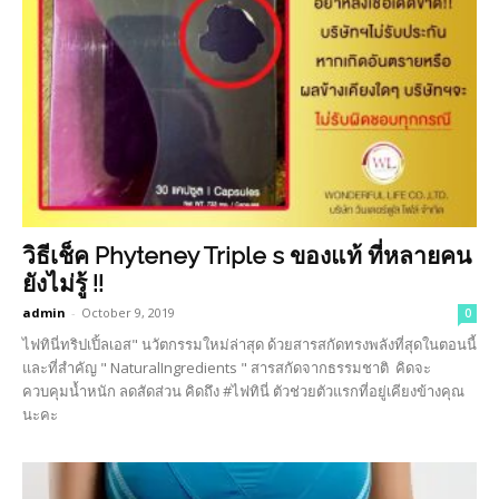
วิธีเช็ค Phyteney Triple s ของแท้ ที่หลายคน
ยังไม่รู้ !!
admin
-
October 9, 2019
0
ไฟทินี่ทริปเปิ้ลเอส" นวัตกรรมใหม่ล่าสุด ด้วยสารสกัดทรงพลังที่สุดในตอนนี้
และที่สำคัญ " NaturalIngredients " สารสกัดจากธรรมชาติ คิดจะ
ควบคุมน้ำหนัก ลดสัดส่วน คิดถึง #ไฟทินี่ ตัวช่วยตัวแรกที่อยู่เคียงข้างคุณ
นะคะ