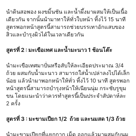
นำดินสอพอง ผงขมิ้นชัน และน้ำผึ้งมาผสมให้เป็นเนื้อ
เดียวกัน จากนั้นนำมาทาให้ทั่วใบหน้า ทิ้งไว้ 15 นาที
สูตรพอกหน้าสูตรนี้สามารถช่วยบรรเทาอักแสบของ
สิวและบำรุงผิวได้ในเวลาเดียวกัน
สูตรที่ 2
: มะเขือเทศ และน้ำมะนาว 1 ช้อนโต๊ะ
นำมะเขือเทศมาปั่นหรือสับให้ละเอียดประมาณ 3/4
ถ้วย ผสมกับน้ำมะนาว สามารถใส่น้ำเปล่าลงไปได้เล็ก
น้อย แล้วนำมาพอกหน้าให้ทั่ว ทิ้งไว้ 10 นาที สูตรพอก
หน้าสูตรนี้สามารถบำรุงหน้าให้เนียนนุ่ม กระชับรูขุม
ขน โดยแนะนำว่าควรทำสูตรนี้เป็นประจำสัปดาห์ละ
2 ครั้ง
สูตรที่ 3
: มะขามเปียก 1/2
ถ้วย และนมสด 1/3 ถ้วย
นำมะขามเปียกที่แยกกาก เม็ด ออกแล้วมาผสมกับนม