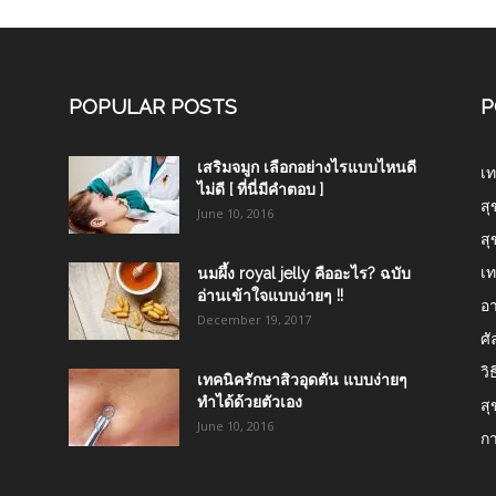
POPULAR POSTS
P
เสริมจมูก เลือกอย่างไรแบบไหนดี
เท
ไม่ดี [ ที่นี่มีคำตอบ ]
สุ
June 10, 2016
สุ
เท
นมผึ้ง royal jelly คืออะไร? ฉบับ
อ่านเข้าใจแบบง่ายๆ !!
อา
December 19, 2017
ศ
วิ
เทคนิครักษาสิวอุดตัน แบบง่ายๆ
ทำได้ด้วยตัวเอง
สุ
June 10, 2016
ก