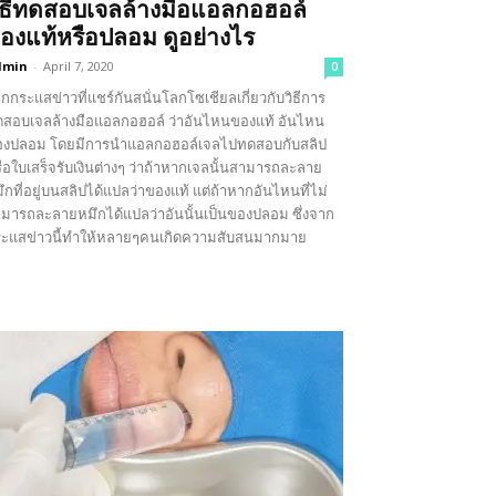
ิธีทดสอบเจลล้างมือแอลกอฮอล์
องแท้หรือปลอม ดูอย่างไร
dmin
-
April 7, 2020
0
กกระแสข่าวที่แชร์กันสนั่นโลกโซเชียลเกี่ยวกับวิธีการ
สอบเจลล้างมือแอลกอฮอล์ ว่าอันไหนของแท้ อันไหน
องปลอม โดยมีการนำแอลกอฮอล์เจลไปทดสอบกับสลิป
ือใบเสร็จรับเงินต่างๆ ว่าถ้าหากเจลนั้นสามารถละลาย
ึกที่อยู่บนสลิปได้แปลว่าของแท้ แต่ถ้าหากอันไหนที่ไม่
มารถละลายหมึกได้แปลว่าอันนั้นเป็นของปลอม ซึ่งจาก
ะแสข่าวนี้ทำให้หลายๆคนเกิดความสับสนมากมาย