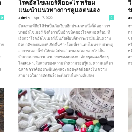
อ
โรคอัลไซเมอร์คืออะไร พร้อม
ว
แนะนำแนวทางการดูแลตนเอง
ข
admin
-
April 7, 2020
a
0
0
ม
อันตรายที่ถือได้ว่าเป็นภัยเงียบอีกประเภทหนึ่งก็คืออาการ
จา
ป่วยอัลไซเมอร์ ซึ่งถือว่าเป็นอีกชนิดของโรคสมองเสื่อม ที่
ทด
เรียกว่าโรคอัลไซเมอร์เป็นภัยเงียบก็เพราะว่ามันเป็นความ
ข
หาก
ผิดปกติของสมองที่เกิดขึ้นช้าๆโดยที่เราแทบไม่ทราบสาเหตุ
หร
ล
อาการเหล่านี้ทำให้เซลล์ประสาทของสมองตายไปเป็น
หม
ก
จำนวนมากความสามารถของสมองจะค่อยๆลดลงเรื่อยๆ
สา
โดยเฉพาะในส่วนของความจำความรอบรู้และความเฉลียว
กร
่
ฉลาด การคิดอย่างมีเหตุผลจะค่อยๆลดน้อยลงไป ความ
สามารถในการตัดสินใจจะเป็นไปในทางที่แย่ลง